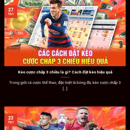
27
Th1
Kèo cược chấp 3 chiều là gì? Cách đặt kèo hiệu quả
Trong giới cá cược thể thao, đặc biệt là bóng đá, kèo cược chấp 3
[...]
23
Th1