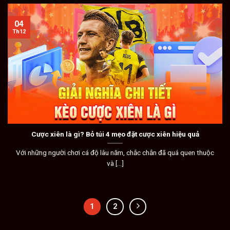
04
Th12
Cược xiên là gì? Bỏ túi 4 mẹo đặt cược xiên hiệu quả
Với những người chơi cá độ lâu năm, chắc chắn đã quá quen thuộc
và [...]
1
2