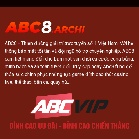
ABC8
- Thiên đường giải trí trực tuyến số 1 Việt Nam. Với hệ
thống bảo mật tối tân và đội ngũ hỗ trợ chuyên nghiệp, ABC8
cam kết mang đến cho bạn một sân chơi cá cược công bằng,
minh bạch và an toàn tuyệt đối. Truy cập ngay Abc8.fund để
thỏa sức chinh phục những tựa game đỉnh cao thử: casino
live, thể thao, bắn cá, quay hũ,...